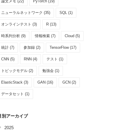
論文メモ (22)
PyTorch (19)
ニューラルネットワーク (35)
SQL (1)
オンラインテスト (3)
R (13)
時系列分析 (9)
情報検索 (7)
Cloud (5)
統計 (7)
参加録 (2)
TensorFlow (17)
CNN (5)
RNN (4)
テスト (1)
トピックモデル (2)
勉強会 (1)
ElasticStack (3)
GAN (16)
GCN (2)
データセット (1)
月別アーカイブ
2025