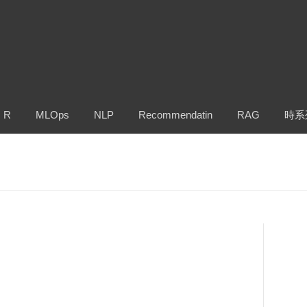
R
MLOps
NLP
Recommendatin
RAG
時系