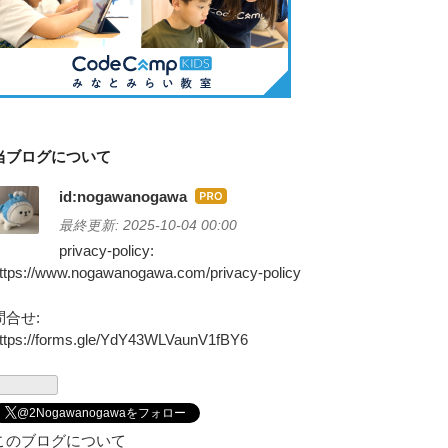
当ブログについて
id:nogawanogawa
はて
なブ
最終更新:
2025-10-04 00:00
ログ
privacy-policy:
Pro
ttps://www.nogawanogawa.com/privacy-policy
問合せ:
ttps://forms.gle/YdY43WLVaunV1fBY6
@2Nogawanogawaをフォロー
このブログについて