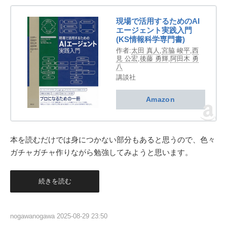
現場で活用するためのAI
エージェント実践入門
(KS情報科学専門書)
作者:
太田 真人
,
宮脇 峻平
,
西
見 公宏
,
後藤 勇輝
,
阿田木 勇
八
講談社
Amazon
本を読むだけでは身につかない部分もあると思うので、色々
ガチャガチャ作りながら勉強してみようと思います。
続きを読む
nogawanogawa
2025-08-29 23:50